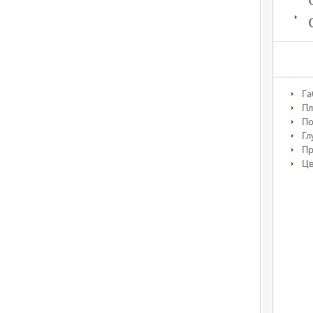
Га
Пл
По
Гл
П
Цв