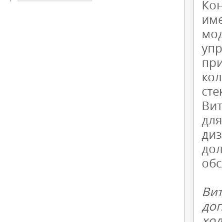
Ко
им
мод
уп
пр
ко
сте
Ви
дл
ди
дол
обс
Ви
до
хол