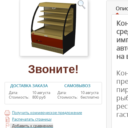
Опи
Ко
ср
им
авт
на 
Звоните!
Ко
пр
ДОСТАВКА ЗАКАЗА
САМОВЫВОЗ
пи
Дата:
10 августа
Дата:
10 августа
ры
Стоимость:
800 руб
Стоимость:
бесплатно
ре
гас
Получить коммерческое предложение
Распечатать страницу
Добавить к сравнению