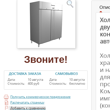
Опи
Хо
дв
ко
авт
Хо
Звоните!
хра
и н
ДОСТАВКА ЗАКАЗА
САМОВЫВОЗ
для
Дата:
10 августа
Дата:
10 августа
про
Стоимость:
400 руб
Стоимость:
бесплатно
Ко
им
Получить коммерческое предложение
Распечатать страницу
(к
Добавить к сравнению