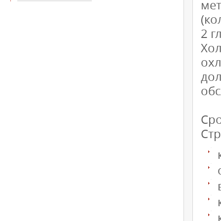
мет
(ко
2 г
Хо
ох
дол
обс
Сро
Стр