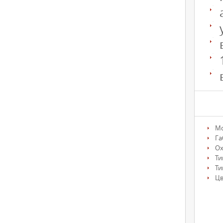
М
Га
О
Ти
Ти
Цв