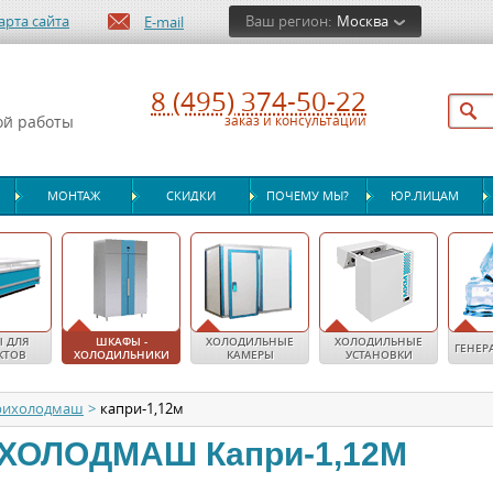
арта сайта
Ваш регион:
Москва
E-mail
8 (495) 374-50-22
ой работы
заказ и консультации
МОНТАЖ
СКИДКИ
ПОЧЕМУ МЫ?
ЮР.ЛИЦАМ
 ДЛЯ
ШКАФЫ -
ХОЛОДИЛЬНЫЕ
ХОЛОДИЛЬНЫЕ
ГЕНЕР
КТОВ
ХОЛОДИЛЬНИКИ
КАМЕРЫ
УСТАНОВКИ
рихолодмаш
>
капри-1,12м
ХОЛОДМАШ
Капри-1,12М