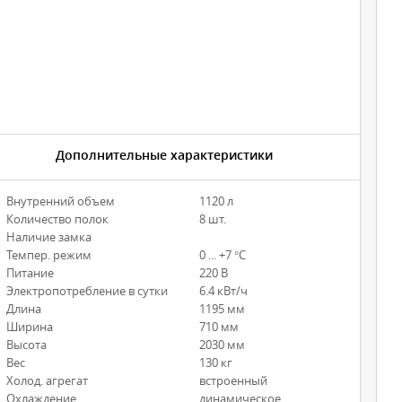
Дополнительные характеристики
Внутренний объем
1120 л
Количество полок
8 шт.
Наличие замка
Темпер. режим
0 ... +7 °С
Питание
220 В
Электропотребление в сутки
6.4 кВт/ч
Длина
1195 мм
Ширина
710 мм
Высота
2030 мм
Вес
130 кг
Холод. агрегат
встроенный
Охлаждение
динамическое