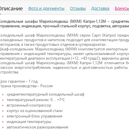
Описание
Фото и документы
Отзывы
Доставка
Бонус
Холодильные шкафы Марихолодмаш (МХМ) Капри-1,12М – среднетем
управление, индикация, прочный стальной корпус, подсветка, авторазм
Холодильный шкаф Марихолодмаш (МХМ) серии Capri (Капри) предна
охлажденных продуктов и напитков; подходит для комплектации продук
ресторанов, а также продуктовых отделов в супермаркетах.
Шкаф-холодильник Марихолодмаш (МХМ) комплектуется импортным 
управления с индикацией температуры, имеет цельнозаливной корпус
температурный диапазон эксплуатации (+12...+43 град.С), варианты диза
Холодильный шкаф Марихолодмаш (МХМ) Капри-1,12М отличается б
классом энергопотребления, надежностью и долговечностью работы
устройства.
Срок гарантии – 1 год.
Страна производства – Россия
среднетемпературный холодильный шкаф
температурный режим: 0 … +7°С
встроенный компрессор
корпус из оцинкованной стали
электронный блок управления
индикация температуры
автоматическое размораживание