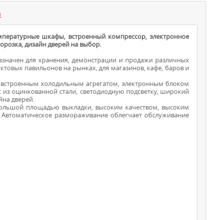
ы
пературные шкафы, встроенный компрессор, электронное
орозка, дизайн дверей на выбор.
значен для хранения, демонстрации и продажи различных
товых павильонов на рынках, для магазинов, кафе, баров и
встроенным холодильным агрегатом, электронным блоком
 из оцинкованной стали, светодиодную подсветку, широкий
ШКАФЫ -
йна дверей.
ольшой площадью выкладки, высоким качеством, высоким
ХОЛОДИЛЬНИКИ
. Автоматическое размораживание облегчает обслуживание