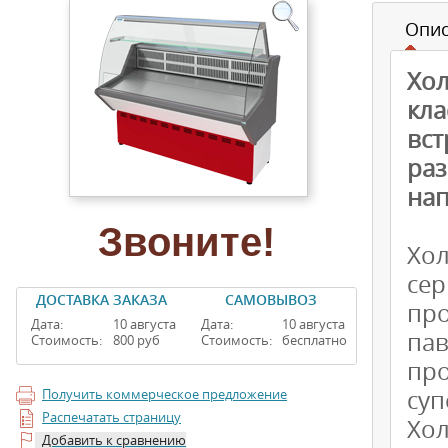
Опи
Хо
кл
вс
ра
на
Звоните!
Хо
се
ДОСТАВКА ЗАКАЗА
САМОВЫВОЗ
про
Дата:
10 августа
Дата:
10 августа
па
Стоимость:
800 руб
Стоимость:
бесплатно
пр
суп
Получить коммерческое предложение
Распечатать страницу
Хо
Добавить к сравнению