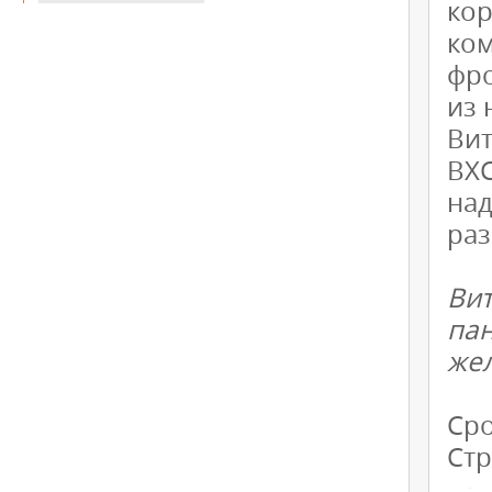
ко
ко
фро
из 
Ви
ВХ
на
раз
Ви
пан
жел
Сро
Стр