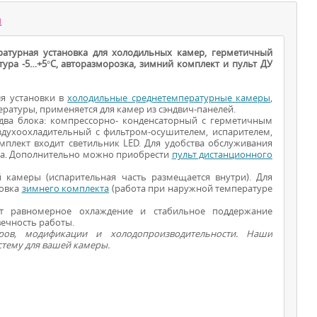
ы
ературная установка для холодильных камер, герметичный
ура -5…+5°С, авторазморозка, зимний комплект и пульт ДУ
ля установки в
холодильные среднетемпературные камеры
,
ратуры, применяется для камер из сэндвич-панелей.
т два блока: компрессорно- конденсаторный с герметичным
ухоохладительный с фильтром-осушителем, испарителем,
ХОЛОДИЛЬНЫЕ
мплект входит светильник LED. Для удобства обслуживания
На. Дополнительно можно приобрести
пульт дистанционного
УСТАНОВКИ
 камеры (испарительная часть размещается внутри). Для
новка
зимнего комплекта
(работа при наружной температуре
ует равномерное охлаждение и стабильное поддержание
вечность работы.
еров, модификации и холодопроизводительности. Наши
тему для вашей камеры.