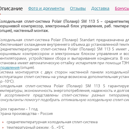
Описание
Фото и документы
Отзывы
Доставка
Бонус
Холодильная сплит-система Polair (Полаир) SM 113 S – среднетемп
поршневой компрессор, электронный блок управления, раб. температ
(опция), настенный монтаж.
Холодильная сплит-система Polair (Полаир) Standart предназначена д
обеспечивает охлаждение внутреннего объема до установленной темпе
Среднетемпературная сплит-система Polair (Полаир) SM 113 S имее
поршневым компрессором и электронным блоком управления и возд
вентиляторами, устройствами сбора и выпаривания конденсата. В ко
установка имеет автоматическую оттайку испарителя при помощи ТЭ
управления
(опция).
Система монтируется с двух сторон настенной панели холодильной
эксплуатации сплит-системы на улице возможна дополнительная уста
о -10°С).
Холодильная сплит-система Polair (Полаир) SM 113 S гарантир
температуры, экономичность энергопотребления, надежность и долго
В ассортименте представлены сплит-системы разных типоразм
консультанты помогут подобрать оптимальную холодильную сплит-сис
Срок гарантии – 1 год.
Страна производства – Россия
среднетемпературная холодильная сплит-система
температурный режим: -5…+5°С