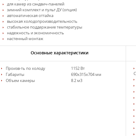
для камер из сэндвич-панелей
зимний комплект и пульт ДУ (опция)
автоматическая оттайка
высокая холодопроизводительность
стабильное поддержание температуры
надежность и экономичность
настенный монтаж
Основные характеристики
Произв-ть по холоду
1152 Вт
С
Габариты
690х315х704 мм
Объем камеры
8.2 м3