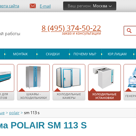
арта сайта
Ваш регион:
Москва
E-mail
8 (495) 374-50-22
ой работы
заказ и консультации
МОНТАЖ
СКИДКИ
ПОЧЕМУ МЫ?
ЮР.ЛИЦАМ
 ДЛЯ
ШКАФЫ -
ХОЛОДИЛЬНЫЕ
ХОЛОДИЛЬНЫЕ
ГЕНЕР
КТОВ
ХОЛОДИЛЬНИКИ
КАМЕРЫ
УСТАНОВКИ
ные
>
polair
>
sm 113 s
ма
POLAIR
SM 113 S