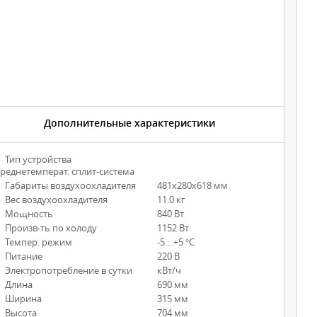
Дополнительные характеристики
Тип устройства
реднетемперат. сплит-система
Габариты воздухоохладителя
481х280х618 мм
Вес воздухоохладителя
11.0 кг
Мощность
840 Вт
Произв-ть по холоду
1152 Вт
Темпер. режим
-5 ...+5 °С
Питание
220 В
Электропотребление в сутки
кВт/ч
Длина
690 мм
Ширина
315 мм
Высота
704 мм