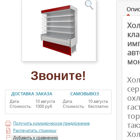
Опи
Хол
кла
им
авт
мо
Звоните!
Хо
се
ДОСТАВКА ЗАКАЗА
САМОВЫВОЗ
ох
Дата:
10 августа
Дата:
10 августа
гас
Стоимость:
1000 руб
Стоимость:
бесплатно
тор
так
Получить коммерческое предложение
Распечатать страницу
Хо
Добавить к сравнению