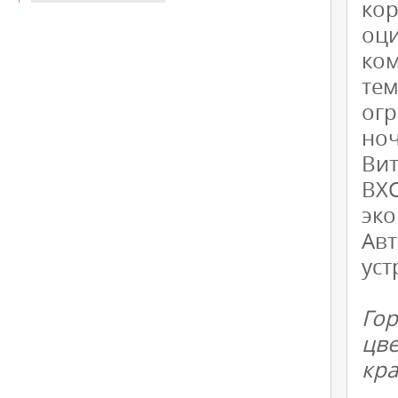
ко
оц
ко
те
ог
но
Ви
ВХС
эк
Ав
уст
Го
цв
кра