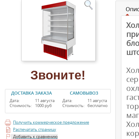
Опи
Хол
при
бло
што
Хо
Звоните!
сер
ох
ДОСТАВКА ЗАКАЗА
САМОВЫВОЗ
гас
Дата:
11 августа
Дата:
11 августа
то
Стоимость:
1000 руб
Стоимость:
бесплатно
маг
Хо
Получить коммерческое предложение
Распечатать страницу
ко
Добавить к сравнению