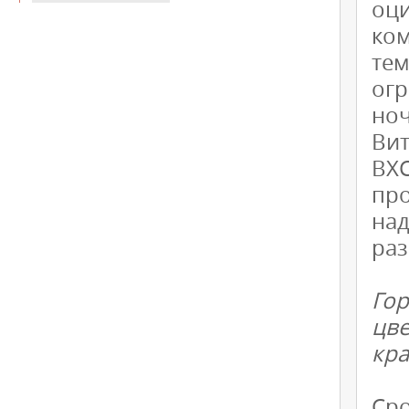
оц
ко
те
ог
но
Ви
ВХС
пр
на
раз
Го
цв
кра
Сро