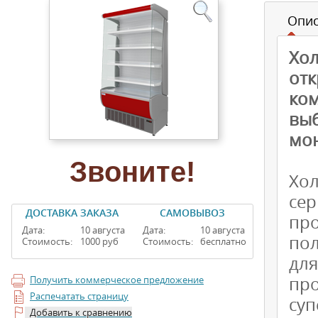
Опи
Хо
от
ком
вы
мо
Звоните!
Хо
се
ДОСТАВКА ЗАКАЗА
САМОВЫВОЗ
пр
Дата:
10 августа
Дата:
10 августа
по
Стоимость:
1000 руб
Стоимость:
бесплатно
дл
про
Получить коммерческое предложение
Распечатать страницу
суп
Добавить к сравнению