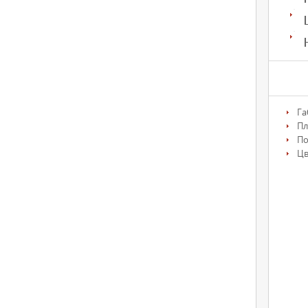
Га
Пл
По
Цв