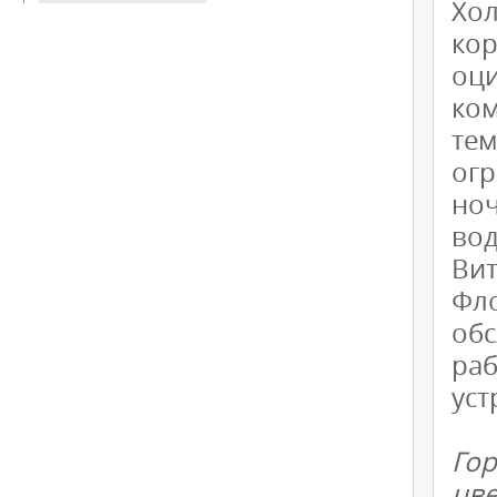
Хо
ко
оц
ко
те
ог
ноч
вод
Ви
Фл
об
ра
уст
Го
цв