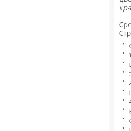
кра
Сро
Стр