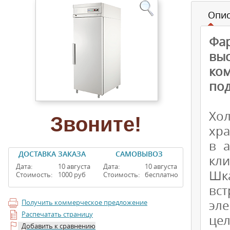
Опи
Фа
вы
ко
под
Хо
Звоните!
хра
в а
ДОСТАВКА ЗАКАЗА
САМОВЫВОЗ
кли
Дата:
10 августа
Дата:
10 августа
Шк
Стоимость:
1000 руб
Стоимость:
бесплатно
вс
эл
Получить коммерческое предложение
Распечатать страницу
це
Добавить к сравнению