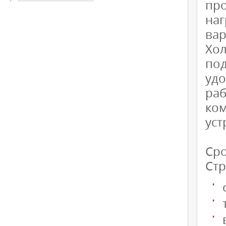
пр
наг
вар
Хо
по
удо
ра
ко
уст
Сро
Стр