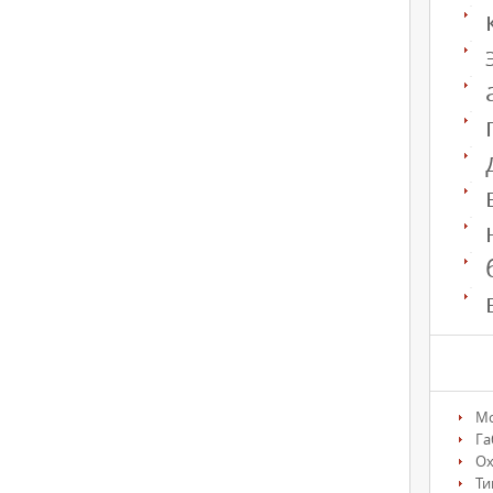
М
Га
О
Ти